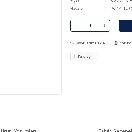
Fiyat
65,00 TL 
Havale
76,44 TL (
Yorum
Karşılaştır
Ürün Yorumları
Taksit Seçenek