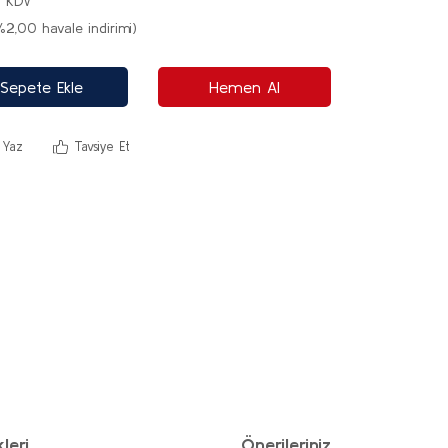
+ KDV
%2,00 havale indirimi)
Sepete Ekle
Hemen Al
 Yaz
Tavsiye Et
leri
Önerileriniz