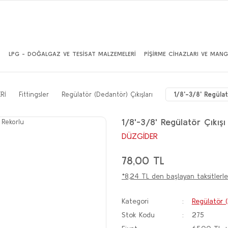
İ
LPG - DOĞALGAZ VE TESİSAT MALZEMELERİ
PİŞİRME CİHAZLARI VE MANG
Rİ
Fittingsler
Regülatör (Dedantör) Çıkışları
1/8'-3/8' Regülat
1/8'-3/8' Regülatör Çıkışı
DÜZGİDER
78,00 TL
*8,24 TL den başlayan taksitlerle
Kategori
Regülatör (
Stok Kodu
275