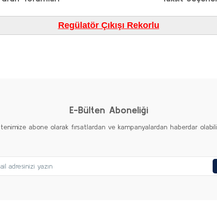
Regülatör Çıkışı Rekorlu
diğer konularda yetersiz gördüğünüz noktaları öneri formunu kullanarak taraf
Bu ürüne ilk yorumu siz yapın!
Yorum Yaz
E-Bülten Aboneliği
ltenimize abone olarak fırsatlardan ve kampanyalardan haberdar olabilirs
Gönder