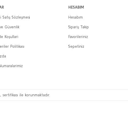
AR
HESABIM
i Satış Sözleşmesi
Hesabım
 ve Güvenlik
Sipariş Takip
de Koşullari
Favorileriniz
eriler Politikası
Sepetiniz
ızda
Numaralarimiz
L sertifikası ile korunmaktadır.