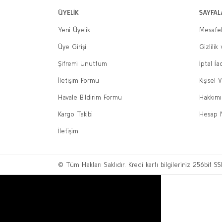
ÜYELİK
SAYFAL
Yeni Üyelik
Mesafel
Üye Girişi
Gizlilik
Şifremi Unuttum
İptal İa
İletişim Formu
Kişisel V
Havale Bildirim Formu
Hakkım
Kargo Takibi
Hesap 
İletişim
© Tüm Hakları Saklıdır. Kredi kartı bilgileriniz 256bit SS