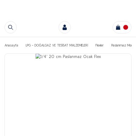
Anasayfa
LPG - DOĞALGAZ VE TESİSAT MALZEMELERİ
Flexler
Paslanmaz Montaj 