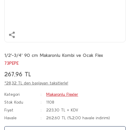
1/2'-3/4' 90 cm Makaronlu Kombi ve Ocak Flex
73PEPE
267,96 TL
*28,32 TL den başlayan taksitlerle!
Kategori
Makaronlu Flexler
Stok Kodu
1108
Fiyat
223,30 TL + KDV
Havale
262,60 TL (%2,00 havale indirimi)