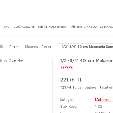
İ
LPG - DOĞALGAZ VE TESİSAT MALZEMELERİ
PİŞİRME CİHAZLARI VE MANG
Rİ
Flexler
Makaronlu Flexler
1/2'-3/4' 40 cm Makaronlu Komb
1/2'-3/4' 40 cm Makaron
73PEPE
221,76 TL
*23,44 TL den başlayan taksitlerl
Kategori
Makaronlu F
Stok Kodu
1105