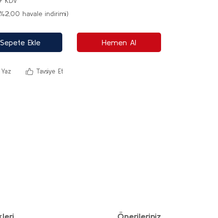
+ KDV
%2,00 havale indirimi)
Sepete Ekle
Hemen Al
 Yaz
Tavsiye Et
leri
Önerileriniz