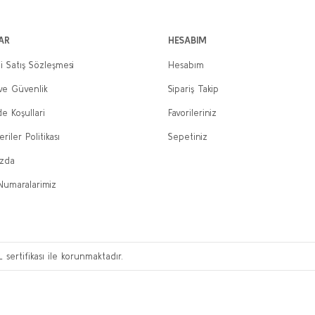
AR
HESABIM
i Satış Sözleşmesi
Hesabım
 ve Güvenlik
Sipariş Takip
de Koşullari
Favorileriniz
eriler Politikası
Sepetiniz
ızda
Numaralarimiz
L sertifikası ile korunmaktadır.