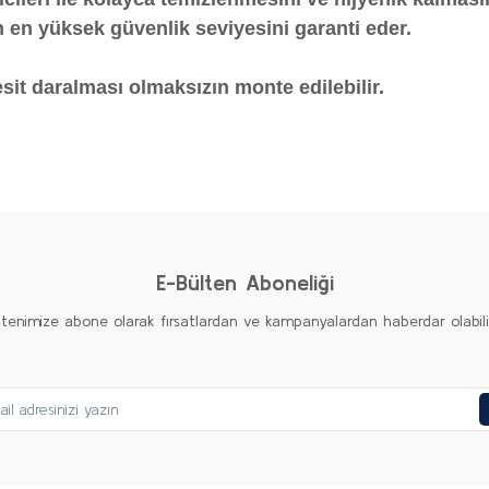
in en yüksek güvenlik seviyesini garanti eder.
it daralması olmaksızın monte edilebilir.
diğer konularda yetersiz gördüğünüz noktaları öneri formunu kullanarak taraf
Bu ürüne ilk yorumu siz yapın!
Yorum Yaz
E-Bülten Aboneliği
ltenimize abone olarak fırsatlardan ve kampanyalardan haberdar olabilirs
Gönder