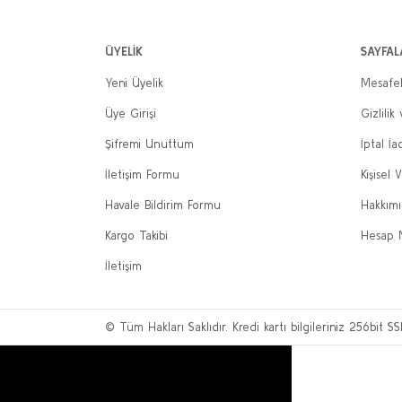
ÜYELİK
SAYFAL
Yeni Üyelik
Mesafel
Üye Girişi
Gizlilik
Şifremi Unuttum
İptal İa
İletişim Formu
Kişisel V
Havale Bildirim Formu
Hakkım
Kargo Takibi
Hesap 
İletişim
© Tüm Hakları Saklıdır. Kredi kartı bilgileriniz 256bit SS