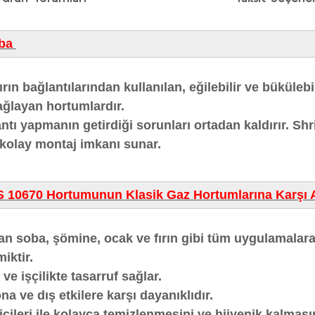
oba
rın bağlantılarından kullanılan, eğilebilir ve bükülebi
ağlayan hortumlardır.
antı yapmanın getirdiği sorunları ortadan kaldırır. Sh
 kolay montaj imkanı sunar.
 10670 Hortumunun Klasik Gaz Hortumlarına Karşı A
anan soba, şömine, ocak ve fırın gibi tüm uygulamala
iktir.
e işçilikte tasarruf sağlar.
a ve dış etkilere karşı dayanıklıdır.
cileri ile kolayca temizlenmesini ve hijyenik kalmasın