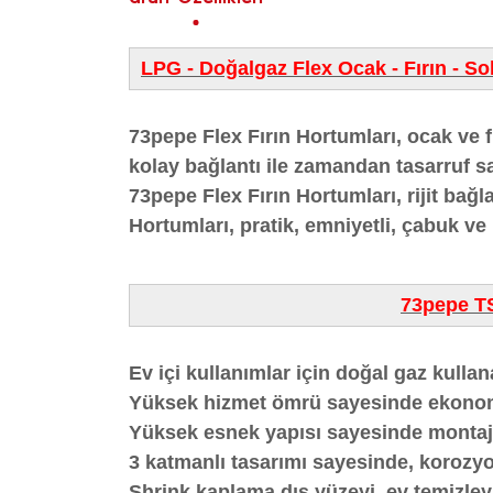
LPG - Doğalgaz Flex Ocak - Fırın - S
73pepe Flex Fırın Hortumları, ocak ve fı
kolay bağlantı ile zamandan tasarruf s
73pepe Flex Fırın Hortumları, rijit bağl
Hortumları, pratik, emniyetli, çabuk ve
73pepe TS
Ev içi kullanımlar için doğal gaz kull
Yüksek hizmet ömrü sayesinde ekonom
Yüksek esnek yapısı sayesinde montaj v
3 katmanlı tasarımı sayesinde, korozyon
Shrink kaplama dış yüzeyi, ev temizleyi