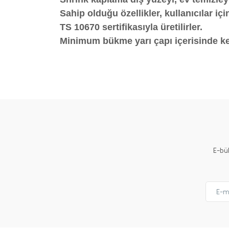
Sahip olduğu özellikler, kullanıcılar iç
TS 10670 sertifikasıyla üretilirler.
Minimum bükme yarı çapı içerisinde kes
Bu ürünün fiyat bilgisi, resim, ürün açıklamalarında ve 
Görüş ve önerileriniz için teşekkür ederiz.
Ürün resmi kalitesiz, bozuk veya görüntülenemiyor.
Ürün açıklamasında eksik bilgiler bulunuyor.
Ürün bilgilerinde hatalar bulunuyor.
Ürün fiyatı diğer sitelerden daha pahalı.
E-bü
Bu ürüne benzer farklı alternatifler olmalı.