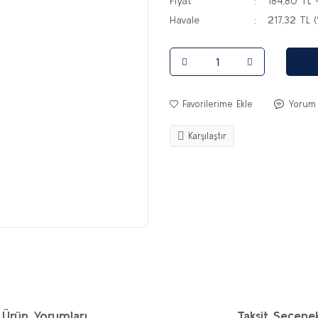
Fiyat
184,80 TL 
Havale
217,32 TL (
Yorum
Karşılaştır
Ürün Yorumları
Taksit Seçenek