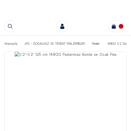
Anasayfa
LPG - DOĞALGAZ VE TESİSAT MALZEMELERİ
Flexler
14800 1/2 Doğalga