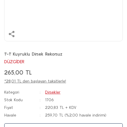
1'-1' Kuyruklu Dirsek Rekorsuz
DÜZGİDER
265,00 TL
*28,01 TL den başlayan taksitlerle!
Kategori
Dirsekler
Stok Kodu
1706
Fiyat
220,83 TL + KDV
Havale
259,70 TL (%2,00 havale indirimi)